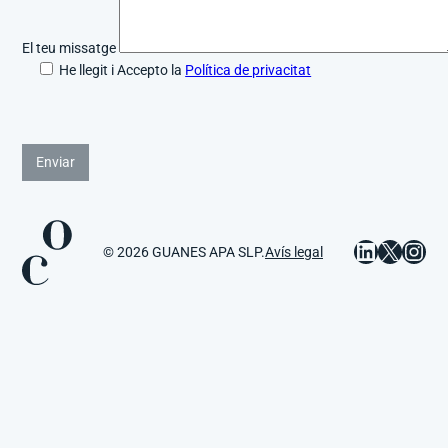
El teu missatge
He llegit i Accepto la
Política de privacitat
LinkedIn
X
Ins
© 2026 GUANES APA SLP.
Avís legal