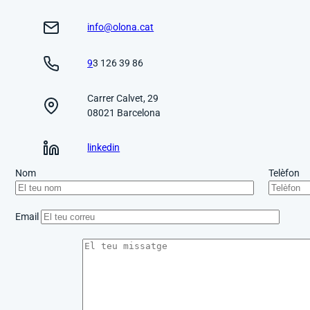
info@olona.cat
9
3 126 39 86
Carrer Calvet, 29
08021 Barcelona
linkedin
Nom
Telèfon
Email