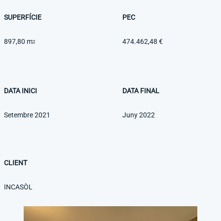
SUPERFÍCIE
PEC
897,80 m
474.462,48 €
2
DATA INICI
DATA FINAL
Setembre 2021
Juny 2022
CLIENT
INCASÒL