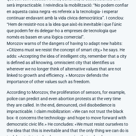
serà impracticable. I reivindica la mobilització: “No podem confiar
en aquesta caixa negra -es refereix a la tecnologia- i esperar
continuar endavant amb la vida cívica democràtica”. I conclou:
“Hem de resistir-nos a la idea que això és inevitable i que l’únic
que podem fer és delegar-ho a empreses de tecnologia que
només es basen en una lògica comercial”.
Morozov warns of the dangers of having to adapt new habits:
«Citizens must we resist the concept of smart city,» he says. He
adds: «Accepting the idea of ​​intelligent city, remember that a city
is defined as all knowing, omniscient city that identifies us
wherever we no longer think of alternative values ​​that are not
linked to growth and efficiency. » Morozov defends the
importance of other values ​​such as freedom.
According to Morozov, the proliferation of sensors, for example,
police can predict and even abortion protests at the very time
they are called. In the end, denounced, civil disobedience is
impracticable. I claim mobilization: «We can not trust the black
box -it concerns the technology- and hope to move forward with
democratic civic life.» He concludes: «We must resist ourselves to
the idea that this is inevitable and that the only thing we can do is