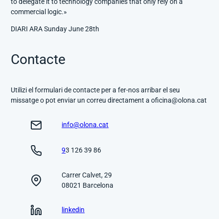
to delegate it to technology companies that only rely on a
commercial logic.»
DIARI ARA Sunday June 28th
Contacte
Utilizi el formulari de contacte per a fer-nos arribar el seu
missatge o pot enviar un correu directament a oficina@olona.cat
info@olona.cat
9
3 126 39 86
Carrer Calvet, 29
08021 Barcelona
linkedin