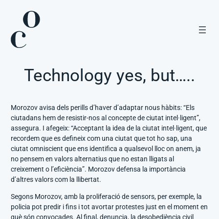
Vés
al
contingut
Technology yes, but…..
Morozov avisa dels perills d’haver d’adaptar nous hàbits: “Els
ciutadans hem de resistir-nos al concepte de ciutat intel·ligent”,
assegura. I afegeix: “Acceptant la idea de la ciutat intel·ligent, que
recordem que es defineix com una ciutat que tot ho sap, una
ciutat omniscient que ens identifica a qualsevol lloc on anem, ja
no pensem en valors alternatius que no estan lligats al
creixement o l’eficiència”. Morozov defensa la importància
d’altres valors com la llibertat.
Segons Morozov, amb la proliferació de sensors, per exemple, la
policia pot predir i fins i tot avortar protestes just en el moment en
què són convocades. Al final, denuncia, la desobediència civil