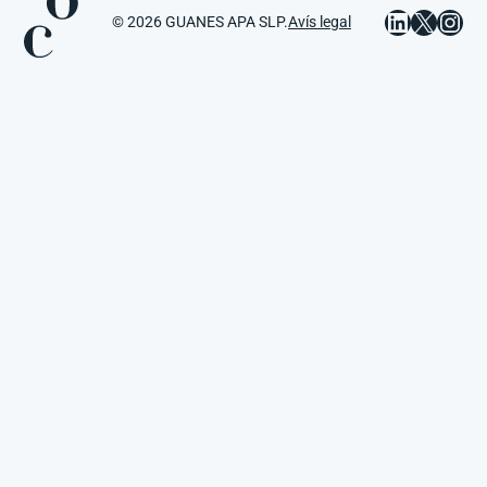
LinkedIn
X
Ins
© 2026 GUANES APA SLP.
Avís legal